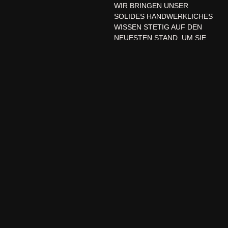
WIR BRINGEN UNSER
SOLIDES HANDWERKLICHES
WISSEN STETIG AUF DEN
NEUESTEN STAND, UM SIE
IMMER WIEDER GANZ
INDIVIDUELL BERATEN UND
BEGEISTERN ZU KÖNNEN.
NICHT NUR IHR AUSSEHEN,
SONDERN SIE ALS MENSCH
LIEGEN UNS AM HERZEN! MIT
UNSERER UNTERSTÜTZUNG
ERREICHEN SIE IHRE
WUNSCHERSCHEINUNG,
GÄNZLICH AUF SIE
ABGESTIMMT UND
MASSGESCHNEIDERT. S
CHLIESSLICH IST IHR SP
IEGELBILD IHR INNERER AU
SDRUCK.
SIE ERWARTET EINE SCHICKE,