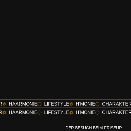
R
HAARMONIE
LIFESTYLE
H'MONIE
CHARAKTE
R
HAARMONIE
LIFESTYLE
H'MONIE
CHARAKTE
DER BESUCH BEIM FRISEUR