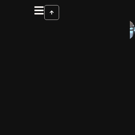
HAAR•
DESIGN
MIT
CHARAKTER